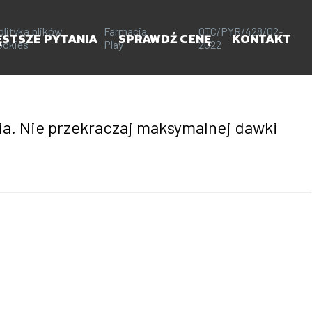
olityka plików
Farmacja
OTC/PYR/428/02-
ĘSTSZE PYTANIA
SPRAWDŹ CENĘ
KONTAKT
ookies
Play
2022
ia. Nie przekraczaj maksymalnej dawki