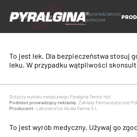
O
Odpowiedzialność
PROD
firmie
społeczna
To jest lek. Dla bezpieczeństwa stosuj
leku. W przypadku wątpliwości skonsultu
Dotyczy wyrobu medycznego Pyralgina Termo Hot
Podmiot prowadzący reklamę:
Zakłady Farmaceutyczne Pol
Producent:
Laboratorios Alcala Farma S.L
To jest wyrób medyczny. Używaj go zgodn