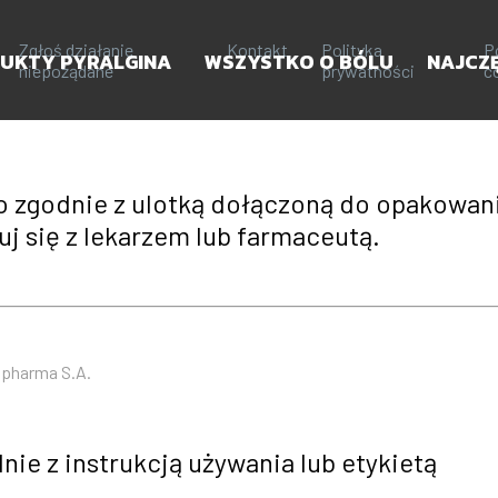
Zgłoś działanie
Kontakt
Polityka
P
UKTY PYRALGINA
WSZYSTKO O BÓLU
NAJCZ
niepożądane
prywatności
c
 go zgodnie z ulotką dołączoną do opakowan
j się z lekarzem lub farmaceutą.
pharma S.A.
ie z instrukcją używania lub etykietą