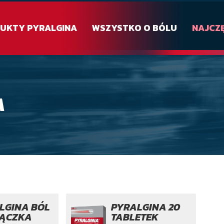
UKTY PYRALGINA
WSZYSTKO O BÓLU
NAJCZ
A
LGINA BÓL
PYRALGINA 20
RĄCZKA
TABLETEK