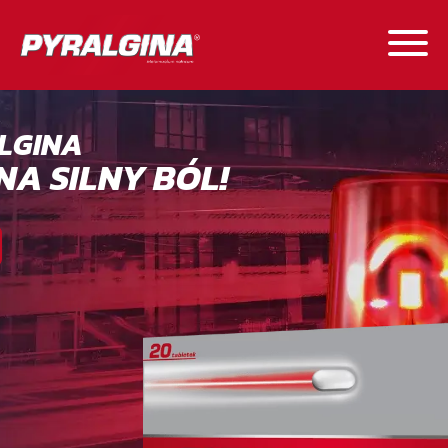
LGINA
 NA SILNY BÓL!