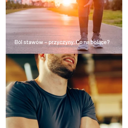
Ból stawów – przyczyny. Co na bolące?