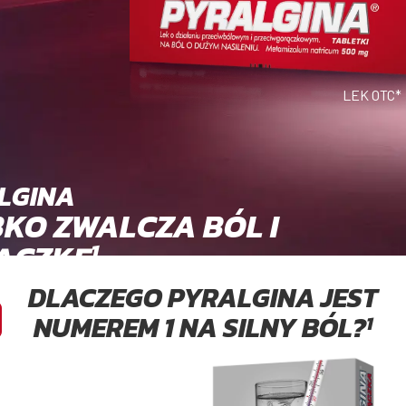
LEK OTC*
LGINA
KO ZWALCZA BÓL I
ĄCZKĘ
1
DLACZEGO PYRALGINA JEST
NUMEREM 1 NA SILNY BÓL?
1