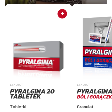
LEK OTC*
LEK OTC*
PYRALGINA 20
PYRALGIN
TABLETEK
BÓL I GORĄCZ
Tabletki
Granulat