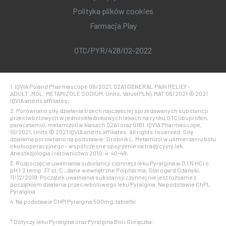
Polityka plików cookies
Farmacja Play
OTC/PYR/428/02-2022
1. IQVIA Poland Pharmascope 06/2021, 02A1 GENERAL PAIN RELIEF-
ADULT.,MOL: METAMIZOLE SODIUM, Units, Value(PLN), MAT 06/2021 © 2021
IQVIA and its affiliates;
2. Porównano siły działania trzech najczęściej sprzedawanych substancji
przeciwbólowych w jednoskładnikowych lekach na rynku OTC (ibuprofen,
paracetamol, metamizol) w klasach 02A1 oraz 01B1. IQVIA Pharmascope,
10/2021, Units © 2021 IQVIA and its affiliates. All rights reserved. Siłę
działania porównano na podstawie: Drobnik L. Metamizol w uśmierzaniu bólu
okołooperacyjnego – współczesne spojrzenie na tradycyjny lek.
Anestezjologia i ratownictwo 2010; 4: 40-49;
3. Rozpoczęcie uwalniania substancji czynnej z leku Pyralgina w 0,1 N HCl o
pH 1.2 temp. 37 st. C., dane wewnętrzne Polpharma, Starogard Gdański,
11/12/2019. Początek uwalniania substancji czynnej nie jest tożsame z
początkiem działania przeciwbólowego leku Pyralgina. Na podstawie ChPL
Pyralgina.
4. Na podstawie ChPl Pyralgina 500mg, tabletki
* Dotyczy leku Pyralgina oraz Pyralgina Ból i Gorączka: