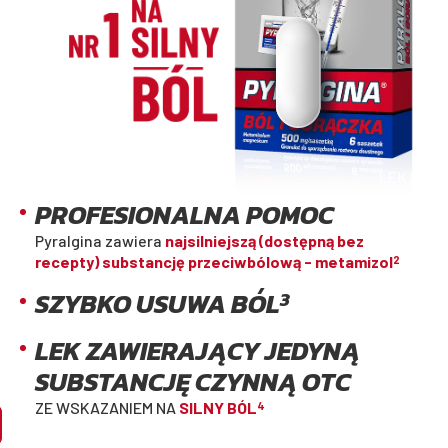
LEK OTC*
PROFESIONALNA POMOC
Pyralgina zawiera
najsilniejszą (dostępną bez
recepty) substancję przeciwbólową - metamizol
2
LGINA
SZYBKO USUWA BÓL
3
TER SILNIE
GRZEWAJĄCY
LEK ZAWIERAJĄCY JEDYNĄ
SUBSTANCJĘ CZYNNĄ OTC
ZE WSKAZANIEM NA
SILNY BÓL
4