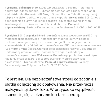
Pyralgina. Skład i postać:
Każda tabletka zawiera 500 mg metamizolu
sodowego jednowodnego. Substancja pomocnicza o znanym działaniu:
sód. Każda tabletka zawiera 34,5 mg (1,5 mmol) sodu. Tabletki barwy białej
lub prawie białej, podłużne, obustronnie wypukłe.
Wskazania:
Ból różnego
pochodzenia o dużym nasileniu, gorączka, gdy zastosowanie innych
środków jest przeciwwskazane lub nieskuteczne.
Podmiot
odpowiedzialny:
Zakłady Farmaceutyczne Polpharma S.A. ChPL: 2021.04.19
Pyralgina Ból i Gorączka Skład i postać:
Każda saszetka zawiera 500 mg
metamizolu magnezowego (Metamizolum magnesicum) w postaci
metamizolu magnezowego sześciowodnego. Substancje pomocnicze o
znanym działaniu: sód, żółcień pomarańczowa (E110). Każda saszetka zawiera
4,58 mg (0,2 mmol) sodu. Granulat do sporządzania roztworu doustnego
Jednorodny granulat, koloru pomarańczowego, niezbrylony o
pomarańczowym smaku.
Wskazania:
Ból różnego pochodzenia o dużym
nasileniu oraz gorączka, gdy zastosowanie innych środków jest
niewskazane lub nieskuteczne.
Podmiot odpowiedzialny:
Zakłady
Farmaceutyczne Polpharma S.A. ChPL 2022.04.14
To jest lek. Dla bezpieczeństwa stosuj go zgodnie z
ulotką dołączoną do opakowania. Nie przekraczaj
maksymalnej dawki leku. W przypadku wątpliwości
skonsultuj się z lekarzem lub farmaceutą.