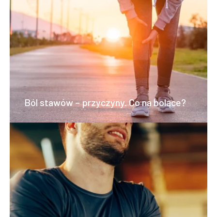
Ból stawów – przyczyny. Co na bolące?