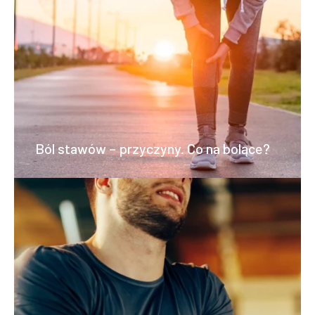
Ból stawów – przyczyny. Co na bolące?