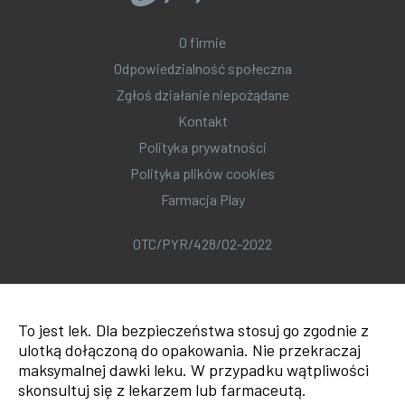
O firmie
Odpowiedzialność społeczna
Zgłoś działanie niepożądane
Kontakt
Polityka prywatności
Polityka plików cookies
Farmacja Play
OTC/PYR/428/02-2022
To jest lek. Dla bezpieczeństwa stosuj go zgodnie z
ulotką dołączoną do opakowania. Nie przekraczaj
maksymalnej dawki leku. W przypadku wątpliwości
skonsultuj się z lekarzem lub farmaceutą.