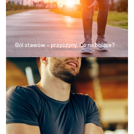
Ból stawów – przyczyny. Co na bolące?