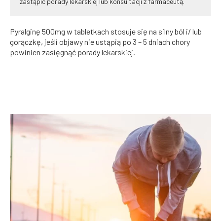
zastąpić porady lekarskiej lub konsultacji z farmaceutą.
Pyralginę 500mg w tabletkach stosuje się na silny ból i/ lub
gorączkę, jeśli objawy nie ustąpią po 3 – 5 dniach chory
powinien zasięgnąć porady lekarskiej.
WSZYSTKO O BÓLU