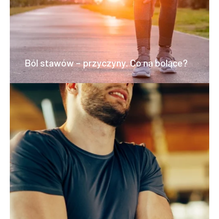
Ból stawów – przyczyny. Co na bolące?