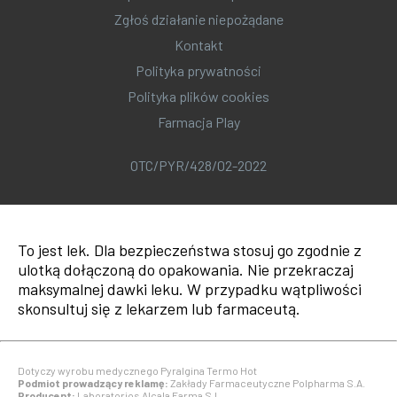
Zgłoś działanie niepożądane
Kontakt
Polityka prywatności
Polityka plików cookies
Farmacja Play
OTC/PYR/428/02-2022
To jest lek. Dla bezpieczeństwa stosuj go zgodnie z
ulotką dołączoną do opakowania. Nie przekraczaj
maksymalnej dawki leku. W przypadku wątpliwości
skonsultuj się z lekarzem lub farmaceutą.
Dotyczy wyrobu medycznego Pyralgina Termo Hot
Podmiot prowadzący reklamę:
Zakłady Farmaceutyczne Polpharma S.A.
Producent:
Laboratorios Alcala Farma S.L