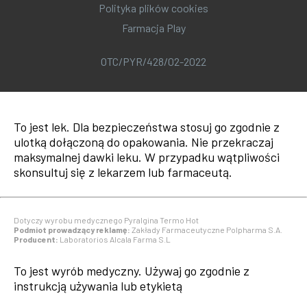
Polityka plików cookies
Farmacja Play
OTC/PYR/428/02-2022
To jest lek. Dla bezpieczeństwa stosuj go zgodnie z
ulotką dołączoną do opakowania. Nie przekraczaj
maksymalnej dawki leku. W przypadku wątpliwości
skonsultuj się z lekarzem lub farmaceutą.
Dotyczy wyrobu medycznego Pyralgina Termo Hot
Podmiot prowadzący reklamę:
Zakłady Farmaceutyczne Polpharma S.A.
Producent:
Laboratorios Alcala Farma S.L
To jest wyrób medyczny. Używaj go zgodnie z
instrukcją używania lub etykietą