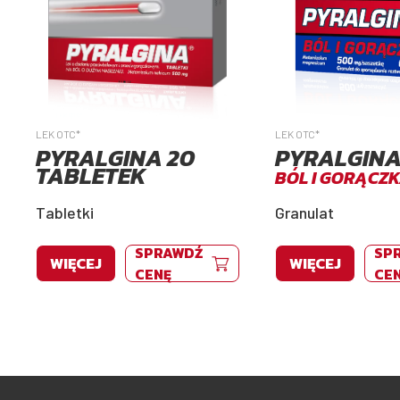
LEK OTC*
LEK OTC*
PYRALGINA 20
PYRALGIN
TABLETEK
BÓL I GORĄCZ
Tabletki
Granulat
SPRAWDŹ
SP
WIĘCEJ
WIĘCEJ
CENĘ
CE