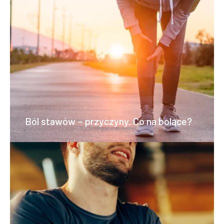
Ból stawów – przyczyny. Co na bolące?